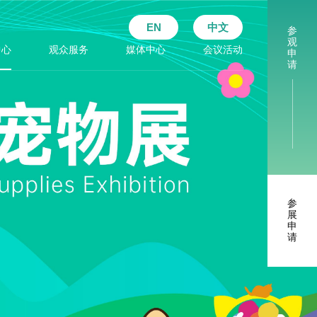
EN
中文
参
观
中心
观众服务
媒体中心
会议活动
申
请
参
展
申
请