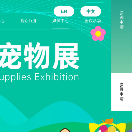
EN
中文
参
观
中心
观众服务
媒体中心
会议活动
申
请
参
展
申
请