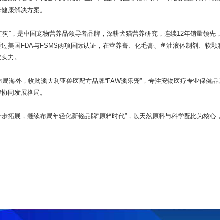
养健康解决方案。
g 红狗”，是中国宠物营养品领导者品牌，深耕犬猫营养研究，连续12年销量领先，
过美国FDA与FSMS两项国际认证，在营养膏、化毛膏、鱼油液体制剂、软
业实力。
极布局海外，收购澳大利亚兽医配方品牌“PAW澳乐宠”，专注宠物医疗专业保健
牌协同发展格局。
步拓展，继续布局年轻化新锐品牌“原粹时代”，以天然原料与科学配比为核心