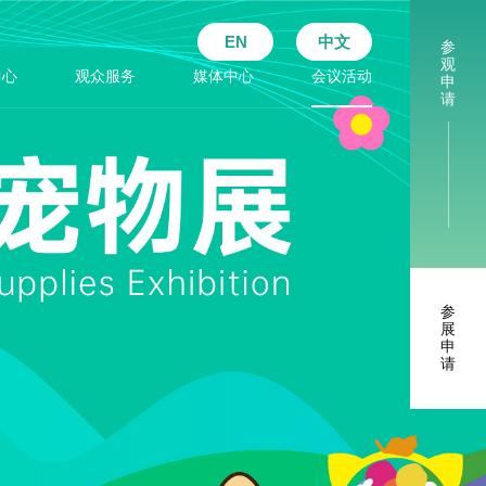
EN
中文
参
观
中心
观众服务
媒体中心
会议活动
申
请
参
展
申
请