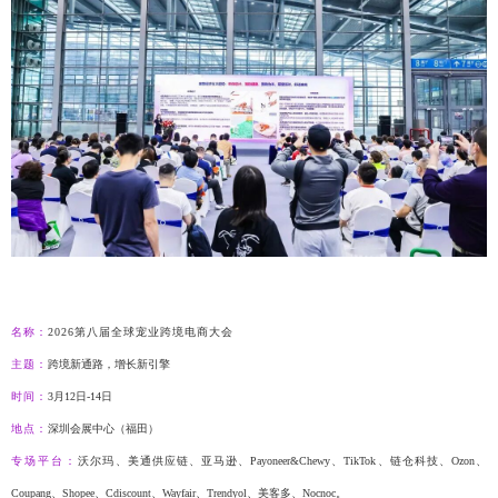
名称：
2026第八届全球宠业跨境电商大会
主题：
跨境新通路，增长新引擎
时间：
3月12日-14日
地点：
深圳会展中心（福田）
专场平台：
沃尔玛、美通供应链、亚马逊、
Payoneer&Chewy、TikTok、链仓科技、Ozon、
Coupang、Shopee、Cdiscount、Wayfair、Trendyol、美客多、Nocnoc。