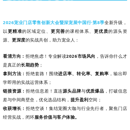
2026宠业门店零售创新
大会暨深宠展中国行·第8季
全新升级
，
以
更精准
的区域定位、
更完善
的课程体系、
更优质
的源头资
源、
更深度
的实战共创，助力宠业人：
看清方向：
拒绝焦虑！专业解读
2026市场风向
，告诉你什么才
是真正的
长期趋势
；
拿到方法：
拒绝套路！围绕
进店率、转化率、复购率
，输出即
学即用的实战运营体系；
链接资源：
拒绝信息差！直连
源头品牌
与
优质爆品
，打破信息
差与中间商壁垒，优化选品结构，
提升盈利
空间；
收获增长：
拒绝空谈！集结宠圈大咖与行业先行者，聚焦门店
经营实战，闭环
服务价值与客户体验。