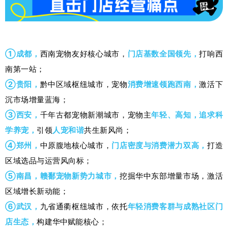
①成都，
西南
宠物友好
核心城市，
门店基数
全国领先
，
打响西
南第一站；
②
贵阳，
黔中区域枢纽城市
，
宠物
消费增速领跑西南，
激活下
沉市场增量蓝海；
③
西安，
千年古都宠物新潮城市，宠物主
年轻、高知，追求科
学养宠，
引领
人宠和谐
共生新风尚；
④
郑州，
中原腹地核心城市，
门店密度与消费潜力双高，
打造
区域选品与运营风向标；
⑤
南昌，
赣鄱宠物新势力
城市
，
挖掘华中东部增量市场，
激活
区域增长新动能；
⑥
武汉，
九省通衢枢纽城市，
依托
年轻消费客群与成熟社区门
店生态，
构
建华中
赋能核心；