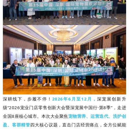
深耕线下，步履不停！
2026年6月至12月，
深宠展创新升
级“2026宠业门店零售创新大会暨深宠展中国行·第8季”，走进
全国8座核心城市。本次大会聚焦
宠物营养、运营迭代、洗护创
盈、客群精管
四大核心议题，直击门店经营痛点，全方位赋能