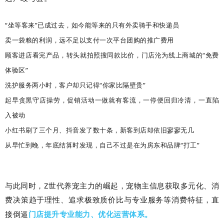
“坐等客来”已成过去，如今能等来的只有外卖骑手和快递员
卖一袋粮的利润，远不足以支付一次平台团购的推广费用
顾客进店看完产品，转头就拍照搜同款比价，门店沦为线上商城的“免费
体验区”
洗护服务两小时，客户却只记得“你家比隔壁贵”
起早贪黑守店操劳，促销活动一做就有客流，一停便回归冷清，一直陷
入被动
小红书刷了三个月、抖音发了数十条，新客到店却依旧寥寥无几
从早忙到晚，年底结算时发现，自己不过是在为房东和品牌“打工”
与此同时，Z世代养宠主力的崛起，宠物主信息获取多元化、消
费决策趋于理性、追求极致质价比与专业服务等消费特征，直
接倒逼
门店提升专业能力、优化运营体系。