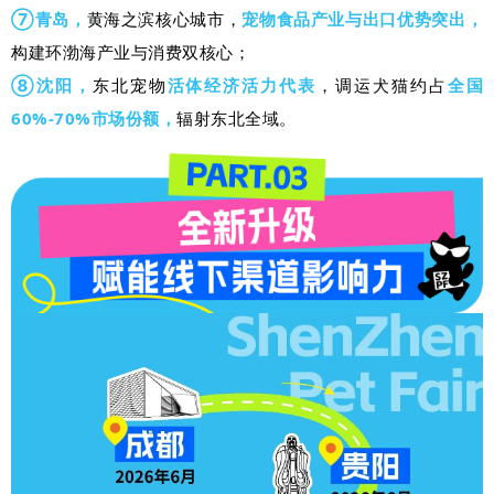
⑦
青岛，
黄海之滨核心城市，
宠物食品产业与出口优势突出，
构建环渤海产业与消费双核心；
⑧沈阳，
东北宠物
活体经济活力代表
，调运犬猫约占
全国
60%-70%市场份额，
辐射东北全域。