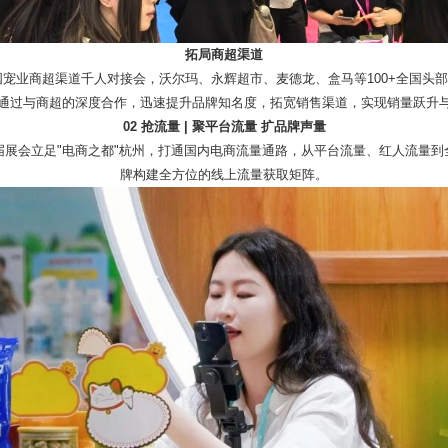
拓局商超渠道
中国宠业商超渠道千人对接会，沃尔玛、永辉超市、麦德龙、盒马等100+全国头
通过与商超的深度合作，迅速提升品牌知名度，拓宽销售渠道，实现销量跃升
02 抢流量 | 聚平台流量 扩品牌声量
届展会立足"电商之都"杭州，打通国内电商流量通路，从平台流量、红人流量到
牌构建全方位的线上流量获取矩阵。