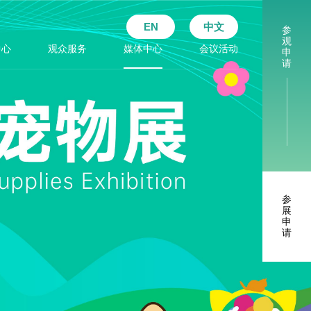
EN
中文
参
观
中心
观众服务
媒体中心
会议活动
申
请
参
展
申
请