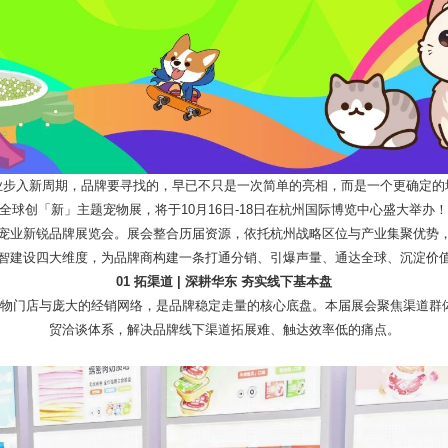
业步入新周期，品牌要寻找的，早已不只是一次简单的亮相，而是一个更确定的
全球创「新」主题宠物展，将于10月16日-18日在杭州国际博览中心盛大举办！
宠业新锐品牌展览会。展会整合历届资源，依托杭州战略区位与产业集聚优势
智建设四大维度，为品牌商构建一条打通分销、引爆声量、通达全球、沉淀价
01 拓渠道 | 深耕华东 夯实线下基本盘
宠物门店与庞大的经销网络，是品牌稳定走量的核心底盘。本届展会聚焦渠道群
贸洽谈体系，解决品牌线下渠道拓展难、触达效率低的痛点。